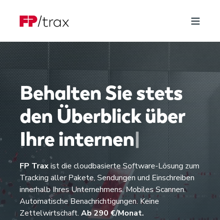
Behalten Sie stets
den Überblick über
Ihre
i
n
t
e
r
n
e
n
S
e
n
d
|
FP Trax
ist die cloudbasierte Software-Lösung zum
Tracking aller Pakete, Sendungen und Einschreiben
innerhalb Ihres Unternehmens. Mobiles Scannen.
Automatische Benachrichtigungen. Keine
Zettelwirtschaft.
Ab 290 €/Monat.