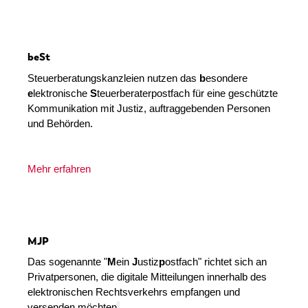
beSt
Steuerberatungskanzleien nutzen das
b
esondere
e
lektronische
S
teuerberaterpostfach
für eine geschützte
Kommunikation mit Justiz, auftraggebenden Personen
und Behörden.
Mehr erfahren
MJP
Das sogenannte "
M
ein
J
ustiz
p
ostfach" richtet sich an
Privatpersonen, die digitale Mitteilungen innerhalb des
elektronischen Rechtsverkehrs empfangen und
versenden möchten
.