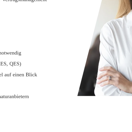
 notwendig
AES, QES)
l auf einen Blick
aturanbietern