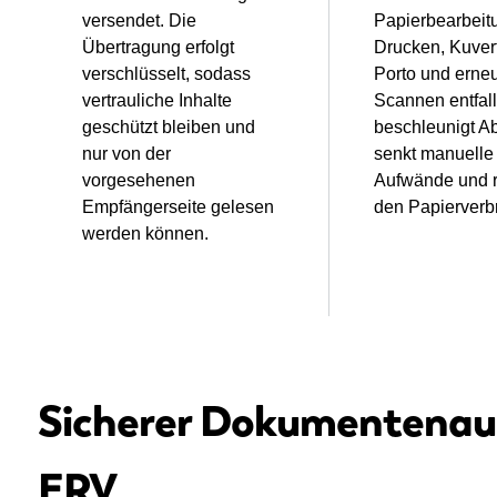
versendet. Die
Papierbearbeit
Übertragung erfolgt
Drucken, Kuvert
verschlüsselt, sodass
Porto und erne
vertrauliche Inhalte
Scannen entfal
geschützt bleiben und
beschleunigt Ab
nur von der
senkt manuelle
vorgesehenen
Aufwände und r
Empfängerseite gelesen
den Papierverb
werden können.
Sicherer Dokumentenau
ERV